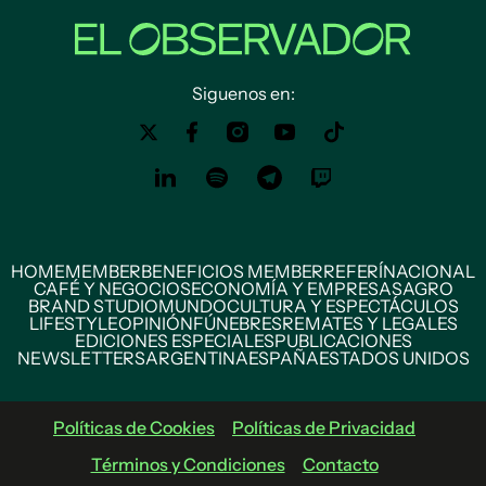
Siguenos en:
HOME
MEMBER
BENEFICIOS MEMBER
REFERÍ
NACIONAL
CAFÉ Y NEGOCIOS
ECONOMÍA Y EMPRESAS
AGRO
BRAND STUDIO
MUNDO
CULTURA Y ESPECTÁCULOS
LIFESTYLE
OPINIÓN
FÚNEBRES
REMATES Y LEGALES
EDICIONES ESPECIALES
PUBLICACIONES
NEWSLETTERS
ARGENTINA
ESPAÑA
ESTADOS UNIDOS
Políticas de Cookies
Políticas de Privacidad
Términos y Condiciones
Contacto