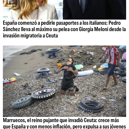
España comenzó a pedirle pasaportes a los italianos: Pedro
Sánchez lleva al máximo su pelea con Giorgia Meloni desde la
invasión migratoria a Ceuta
Marruecos, el reino pujante que invadió Ceuta: crece más
que España y con menos inflación, pero expulsa a sus jóvenes