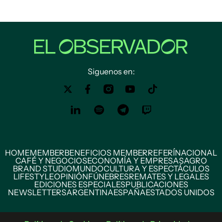
Siguenos en:
HOME
MEMBER
BENEFICIOS MEMBER
REFERÍ
NACIONAL
CAFÉ Y NEGOCIOS
ECONOMÍA Y EMPRESAS
AGRO
BRAND STUDIO
MUNDO
CULTURA Y ESPECTÁCULOS
LIFESTYLE
OPINIÓN
FÚNEBRES
REMATES Y LEGALES
EDICIONES ESPECIALES
PUBLICACIONES
NEWSLETTERS
ARGENTINA
ESPAÑA
ESTADOS UNIDOS