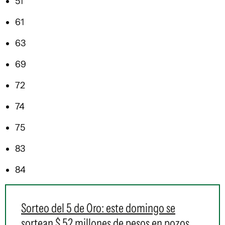
51
61
63
69
72
74
75
83
84
Sorteo del 5 de Oro: este domingo se
sortean $ 52 millones de pesos en pozos