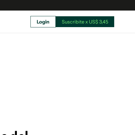
Login
Suscribite x US$ 3,45
uscríbete ahora a El Observador y elegí hasta
donde llegar.
Suscribite x US$ 3,45