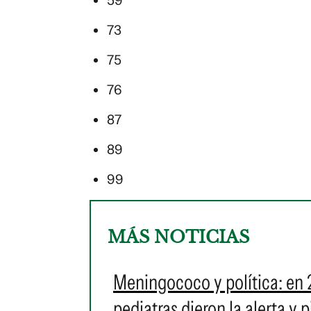
59
73
75
76
87
89
99
MÁS NOTICIAS
Meningococo y política: en 
pediatras dieron la alerta y