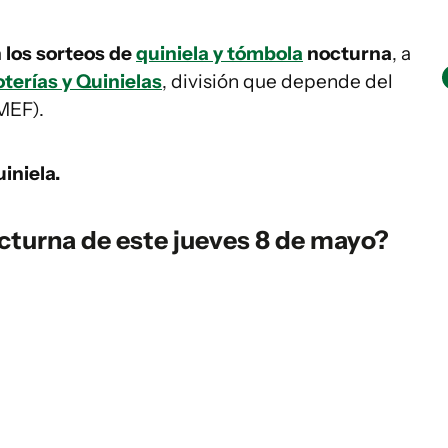
 los sorteos de
quiniela y tómbola
nocturna
, a
terías y Quinielas
, división que depende del
MEF).
iniela.
cturna de este jueves 8 de mayo?