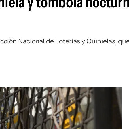
niela y tómbola nocturn
ección Nacional de Loterías y Quinielas, qu