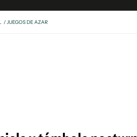
L
/ JUEGOS DE AZAR
e
S
n
es
Siguenos en:
 y Legales
es especiales
ciones
ters
ina
 Unidos