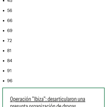
45
56
66
69
72
81
84
91
96
Operación "Ibiza": desarticularon una
presunta organización de drogas,