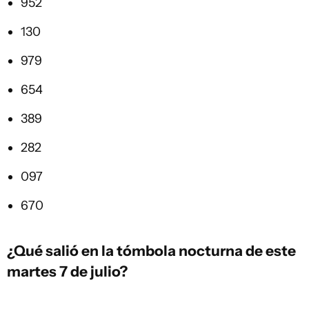
952
130
979
654
389
282
097
670
¿Qué salió en la
tómbola
nocturna de este
martes 7 de julio?