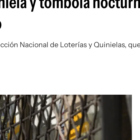
niela y tómbola nocturn
o
ección Nacional de Loterías y Quinielas, qu