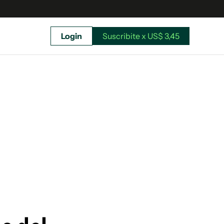
Login
Suscribite x US$ 3,45
uscríbete ahora a El Observador y elegí hasta
donde llegar.
Suscribite x US$ 3,45