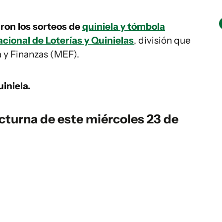
aron los sorteos de
quiniela y tómbola
cional de Loterías y Quinielas
, división que
 y Finanzas (MEF).
iniela.
cturna de este miércoles 23 de