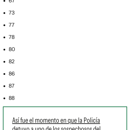
67
73
77
78
80
82
86
87
88
Así fue el momento en que la Policía
detuvo a uno de los sospechosos del