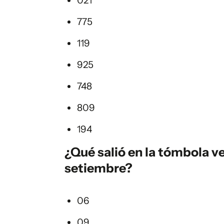
021
775
119
925
748
809
194
¿Qué salió en la
tómbola ve
setiembre?
06
09