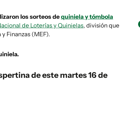
lizaron los sorteos de
quiniela y tómbola
acional de Loterías y Quinielas
, división que
 y Finanzas (MEF).
iniela.
spertina
de este martes 16 de