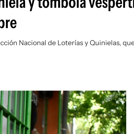
niela y tómbola vespert
bre
ección Nacional de Loterías y Quinielas, qu