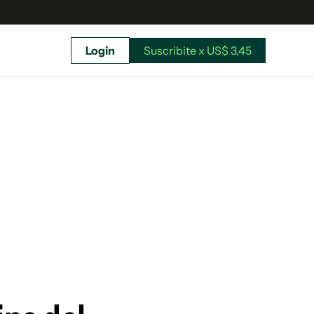
Login
Suscribite x US$ 3,45
uscríbete ahora a El Observador y elegí hasta
donde llegar.
Suscribite x US$ 3,45