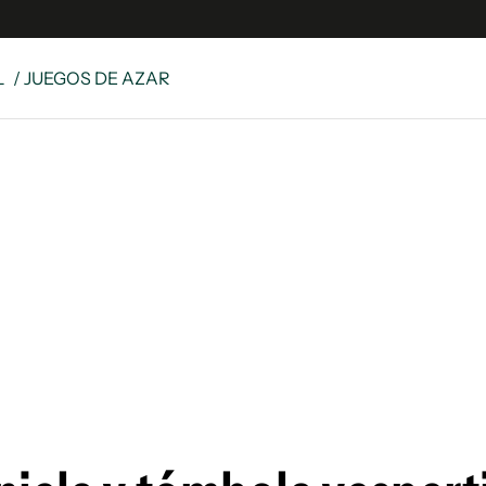
L
/ JUEGOS DE AZAR
e
S
n
es
Siguenos en:
 y Legales
es especiales
ciones
ters
ina
 Unidos