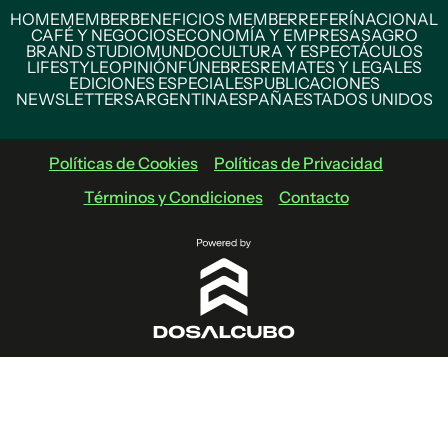
HOME
MEMBER
BENEFICIOS MEMBER
REFERÍ
NACIONAL
CAFÉ Y NEGOCIOS
ECONOMÍA Y EMPRESAS
AGRO
BRAND STUDIO
MUNDO
CULTURA Y ESPECTÁCULOS
LIFESTYLE
OPINIÓN
FÚNEBRES
REMATES Y LEGALES
EDICIONES ESPECIALES
PUBLICACIONES
NEWSLETTERS
ARGENTINA
ESPAÑA
ESTADOS UNIDOS
Políticas de Cookies
Políticas de Privacidad
Términos y Condiciones
Contacto