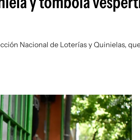
niela y tómbola vespert
ección Nacional de Loterías y Quinielas, qu