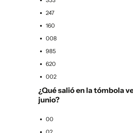
353
247
160
008
985
620
002
¿Qué salió en la
tómbola ve
junio?
00
02