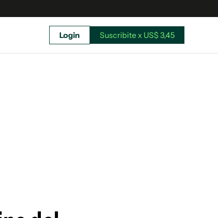
Login
Suscribite x US$ 3,45
uscríbete ahora a El Observador y elegí hasta
donde llegar.
Suscribite x US$ 3,45