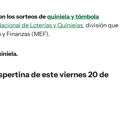
ron los sorteos de
quiniela y tómbola
acional de Loterías y Quinielas
, división que
 y Finanzas (MEF).
iniela.
spertina
de este viernes 20 de