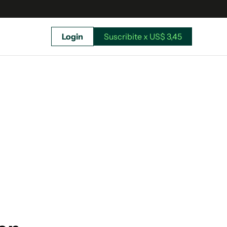
Login
Suscribite x US$ 3,45
uscríbete ahora a El Observador y elegí hasta
donde llegar.
Suscribite x US$ 3,45