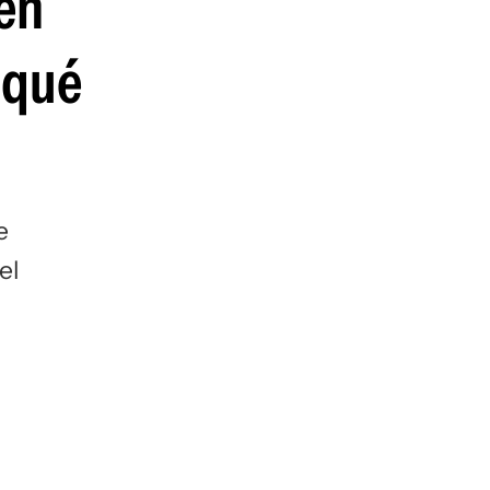
 en
 qué
e
el