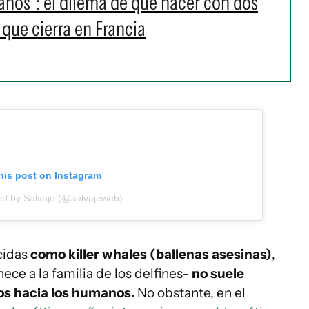
anos": el dilema de qué hacer con dos
que cierra en Francia
his post on Instagram
ed by Salvaje (@salvajeweb)
cidas
como killer whales (ballenas asesinas)
,
ece a la familia de los delfines-
no suele
s hacia los humanos.
No obstante, en el