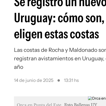
Se registró un nuev
Uruguay: cómo son,
eligen estas costas
Las costas de Rocha y Maldonado so
registran avistamientos en Uruguay,
año
14 de junio de 2025
13:31 hs
Orca en Punta del Este
Foto Ballenas UY