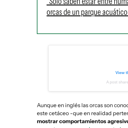
"Solo saben estar entre hum
orcas de un parque acuático 
View t
A post shar
Aunque en inglés las orcas son cono
este cetáceo -que en realidad perten
mostrar comportamientos agresivo