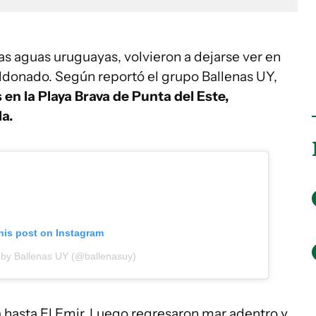
las aguas uruguayas, volvieron a dejarse ver en
aldonado. Según reportó el grupo Ballenas UY,
en la Playa Brava de Punta del Este,
a.
his post on Instagram
 by Ballenas UY (@ballenasuy)
a hasta El Emir. Luego regresaron mar adentro y