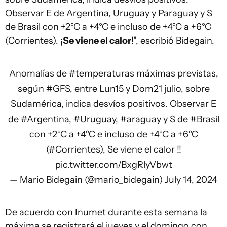
Observar E de Argentina, Uruguay y Paraguay y S
de Brasil con +2°C a +4°C e incluso de +4°C a +6°C
(Corrientes). ¡
Se viene el calor
!", escribió Bidegain.
Anomalías de
#temperaturas
máximas previstas,
según
#GFS
, entre Lun15 y Dom21 julio, sobre
Sudamérica, indica desvíos positivos. Observar E
de
#Argentina
,
#Uruguay
,
#araguay
y S de
#Brasil
con +2°C a +4°C e incluso de +4°C a +6°C
(
#Corrientes
), Se viene el calor !!
pic.twitter.com/BxgRlyVbwt
— Mario Bidegain (@mario_bidegain)
July 14, 2024
De acuerdo con Inumet durante esta semana la
máxima se registrará el jueves y el domingo con