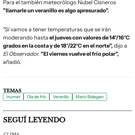
Para el también meteorólogo Nubel Cisneros
"llamarle un veranillo es algo apresurado".
"Sí vamos a tener temperaturas que se irán
moderando hasta
el jueves con valores de 14°/16°C
grados en la costa y de 18°/22°C en el norte",
dijo a
El Observador.
"El viernes vuelve el frío polar",
añadió.
TEMAS
Inumet
Ola de frío
Veranillo
Mario Bidegain
SEGUÍ LEYENDO
CLIMA