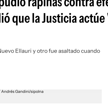
epudió rapiñas contra ef
ó que la Justicia actúe
Nuevo Ellauri y otro fue asaltado cuando