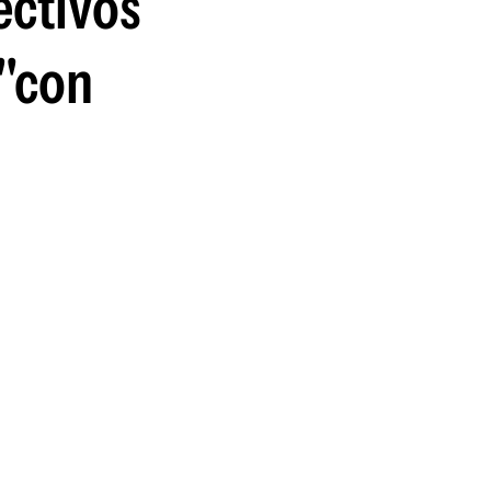
ectivos
 "con