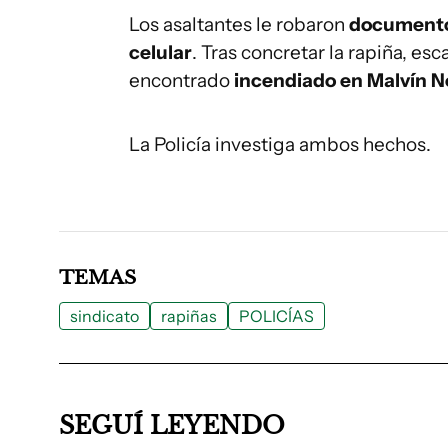
Los asaltantes le robaron
documentos
celular
. Tras concretar la rapiña, e
encontrado
incendiado en Malvín N
La Policía investiga ambos hechos.
TEMAS
sindicato
rapiñas
POLICÍAS
SEGUÍ LEYENDO