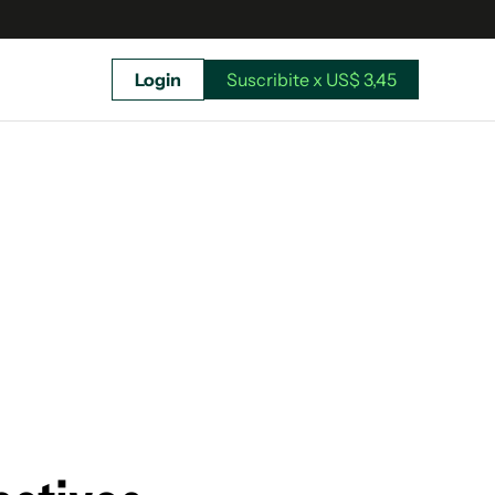
Login
Suscribite x US$ 3,45
uscríbete ahora a El Observador y elegí hasta
donde llegar.
Suscribite x US$ 3,45