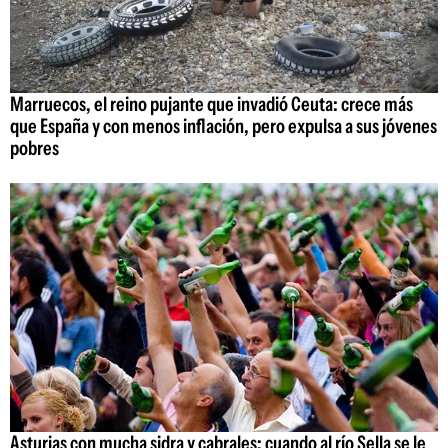
Marruecos, el reino pujante que invadió Ceuta: crece más
que España y con menos inflación, pero expulsa a sus jóvenes
pobres
Asturias con mucha sidra y cabrales: cuando al río Sella se le