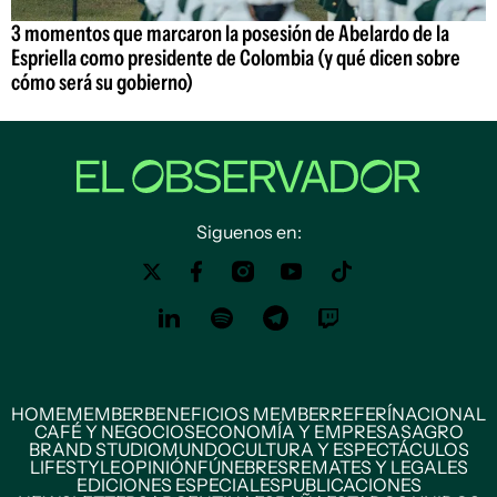
3 momentos que marcaron la posesión de Abelardo de la
Espriella como presidente de Colombia (y qué dicen sobre
cómo será su gobierno)
Siguenos en:
HOME
MEMBER
BENEFICIOS MEMBER
REFERÍ
NACIONAL
CAFÉ Y NEGOCIOS
ECONOMÍA Y EMPRESAS
AGRO
BRAND STUDIO
MUNDO
CULTURA Y ESPECTÁCULOS
LIFESTYLE
OPINIÓN
FÚNEBRES
REMATES Y LEGALES
EDICIONES ESPECIALES
PUBLICACIONES