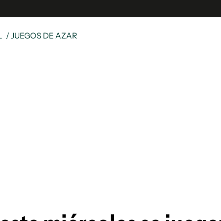
L
/ JUEGOS DE AZAR
e
S
n
es
Siguenos en:
 y Legales
es especiales
ciones
ters
ina
 Unidos