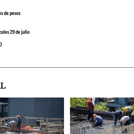
es de pesos
coles 29 de julio
O
AL