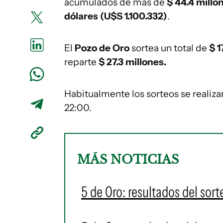
acumulados de más de
$ 44.4 millo
dólares
(U$S 1.100.332)
.
El
Pozo de Oro
sortea un total de
$
1
reparte
$ 27.3 millones.
Habitualmente los sorteos se realiz
22:00.
MÁS NOTICIAS
5 de Oro: resultados del sor