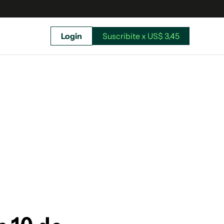
Login
Suscribite x US$ 3,45
uscríbete ahora a El Observador y elegí hasta
donde llegar.
Suscribite x US$ 3,45