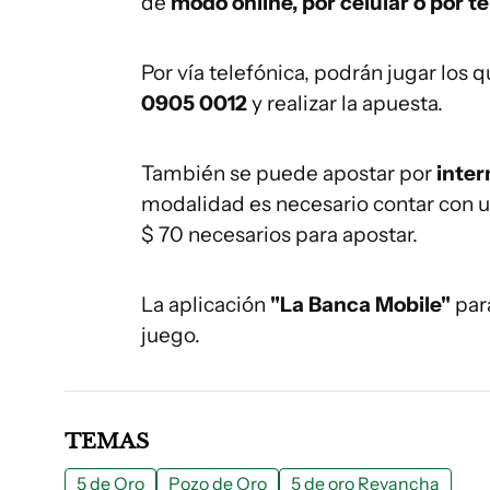
de
modo online, por celular o por te
Por vía telefónica, podrán jugar los 
0905 0012
y realizar la apuesta.
También se puede apostar por
inter
modalidad es necesario contar con una
$ 70 necesarios para apostar.
La aplicación
"La Banca Mobile"
para
juego.
TEMAS
5 de Oro
Pozo de Oro
5 de oro Revancha