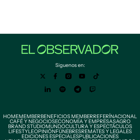
Siguenos en:
HOME
MEMBER
BENEFICIOS MEMBER
REFERÍ
NACIONAL
CAFÉ Y NEGOCIOS
ECONOMÍA Y EMPRESAS
AGRO
BRAND STUDIO
MUNDO
CULTURA Y ESPECTÁCULOS
LIFESTYLE
OPINIÓN
FÚNEBRES
REMATES Y LEGALES
EDICIONES ESPECIALES
PUBLICACIONES