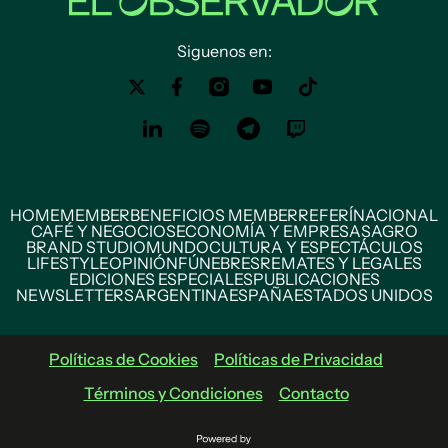
Siguenos en:
HOME
MEMBER
BENEFICIOS MEMBER
REFERÍ
NACIONAL
CAFÉ Y NEGOCIOS
ECONOMÍA Y EMPRESAS
AGRO
BRAND STUDIO
MUNDO
CULTURA Y ESPECTÁCULOS
LIFESTYLE
OPINIÓN
FÚNEBRES
REMATES Y LEGALES
EDICIONES ESPECIALES
PUBLICACIONES
NEWSLETTERS
ARGENTINA
ESPAÑA
ESTADOS UNIDOS
Políticas de Cookies
Políticas de Privacidad
Términos y Condiciones
Contacto