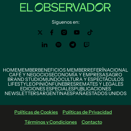
Siguenos en:
HOME
MEMBER
BENEFICIOS MEMBER
REFERÍ
NACIONAL
CAFÉ Y NEGOCIOS
ECONOMÍA Y EMPRESAS
AGRO
BRAND STUDIO
MUNDO
CULTURA Y ESPECTÁCULOS
LIFESTYLE
OPINIÓN
FÚNEBRES
REMATES Y LEGALES
EDICIONES ESPECIALES
PUBLICACIONES
NEWSLETTERS
ARGENTINA
ESPAÑA
ESTADOS UNIDOS
Políticas de Cookies
Políticas de Privacidad
Términos y Condiciones
Contacto