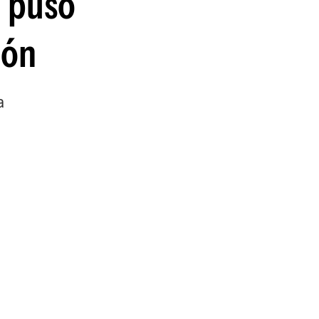
u puso
ión
a