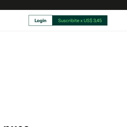
Login
Suscribite x US$ 3,45
uscríbete ahora a El Observador y elegí hasta
donde llegar.
Suscribite x US$ 3,45