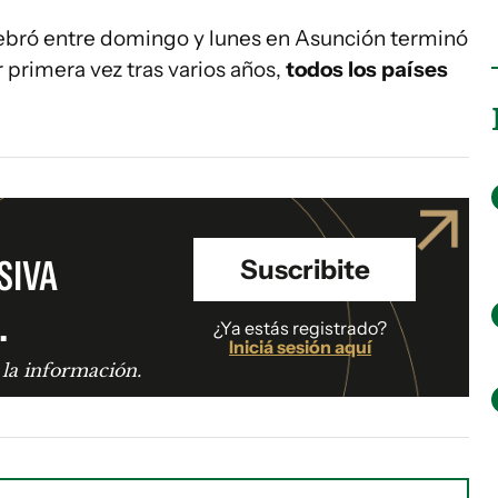
ebró entre domingo y lunes en Asunción terminó
r primera vez tras varios años,
todos los países
SIVA
Suscribite
.
¿Ya estás registrado?
Iniciá sesión aquí
 la información.