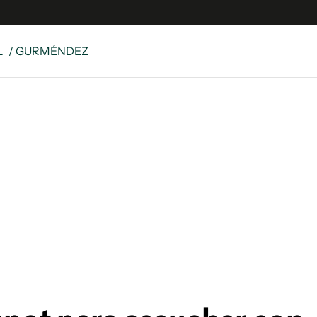
L
/ GURMÉNDEZ
e
S
n
es
Siguenos en:
 y Legales
es especiales
ciones
ters
ina
 Unidos