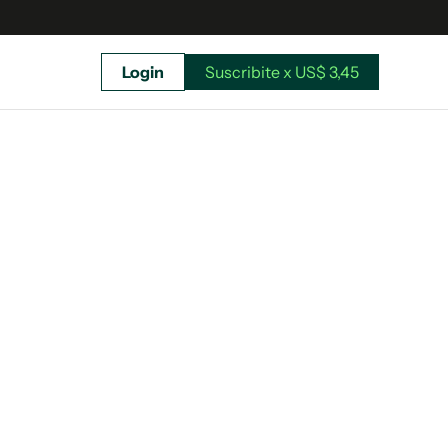
Login
Suscribite x US$ 3,45
uscríbete ahora a El Observador y elegí hasta
donde llegar.
Suscribite x US$ 3,45