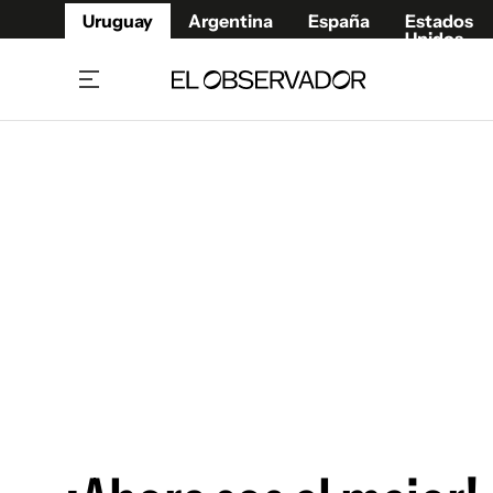
Uruguay
Argentina
España
Estados
Unidos
Home
Juegos 
Referí
Rugby
Fútbol
Básque
Mundial 2026
Tenis
Resultados Deportivos
Runnin
Fútbol internacional
Polidep
Copa Libertadores
Motor