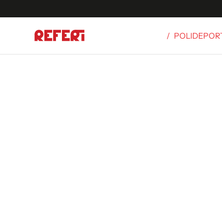
/
POLIDEPOR
Olímpicos
S
tbol
g
ortivo