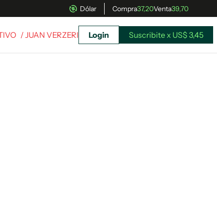
Dólar
Compra
37,20
Venta
39,70
TIVO
/ JUAN VERZERI
Login
Suscribite x US$ 3,45
uscríbete ahora a El Observador y elegí hasta
donde llegar.
Suscribite x US$ 3,45