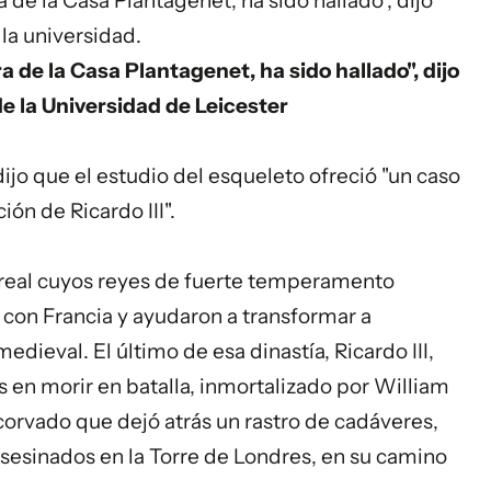
ra de la Casa Plantagenet, ha sido hallado", dijo
 la universidad.
rra de la Casa Plantagenet, ha sido hallado", dijo
de la Universidad de Leicester
ijo que el estudio del esqueleto ofreció "un caso
ón de Ricardo III".
 real cuyos reyes de fuerte temperamento
s con Francia y ayudaron a transformar a
edieval. El último de esa dinastía, Ricardo III,
 en morir en batalla, inmortalizado por William
rvado que dejó atrás un rastro de cadáveres,
 asesinados en la Torre de Londres, en su camino