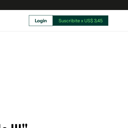
Login
Suscribite x US$ 3,45
uscríbete ahora a El Observador y elegí hasta
donde llegar.
Suscribite x US$ 3,45