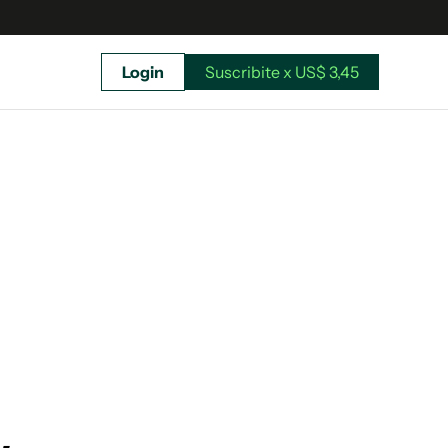
Login
Suscribite x US$ 3,45
uscríbete ahora a El Observador y elegí hasta
donde llegar.
Suscribite x US$ 3,45