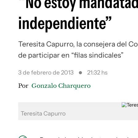
“No estoy mandatada
independiente”
Teresita Capurro, la consejera del Co
de participar en “filas sindicales”
3 de febrero de 2013
21:32 hs
Por
Gonzalo Charquero
Teresita Capurro