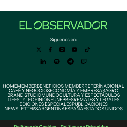
Siguenos en:
HOME
MEMBER
BENEFICIOS MEMBER
REFERÍ
NACIONAL
CAFÉ Y NEGOCIOS
ECONOMÍA Y EMPRESAS
AGRO
BRAND STUDIO
MUNDO
CULTURA Y ESPECTÁCULOS
LIFESTYLE
OPINIÓN
FÚNEBRES
REMATES Y LEGALES
EDICIONES ESPECIALES
PUBLICACIONES
NEWSLETTERS
ARGENTINA
ESPAÑA
ESTADOS UNIDOS
Políticas de Cookies
Políticas de Privacidad