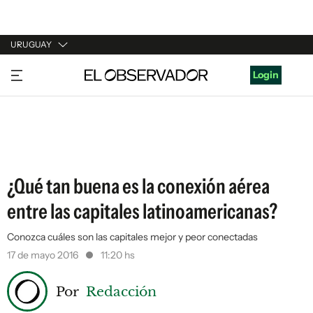
URUGUAY
URUGUAY
Login
ARGENTINA
ESPAÑA
ESTADOS UNIDOS
¿Qué tan buena es la conexión aérea
entre las capitales latinoamericanas?
Conozca cuáles son las capitales mejor y peor conectadas
17 de mayo 2016
11:20 hs
Por
Redacción