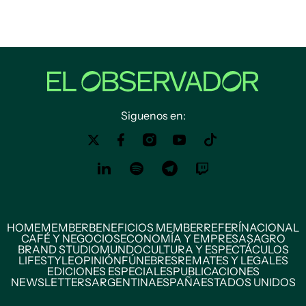
Siguenos en:
HOME
MEMBER
BENEFICIOS MEMBER
REFERÍ
NACIONAL
CAFÉ Y NEGOCIOS
ECONOMÍA Y EMPRESAS
AGRO
BRAND STUDIO
MUNDO
CULTURA Y ESPECTÁCULOS
LIFESTYLE
OPINIÓN
FÚNEBRES
REMATES Y LEGALES
EDICIONES ESPECIALES
PUBLICACIONES
NEWSLETTERS
ARGENTINA
ESPAÑA
ESTADOS UNIDOS