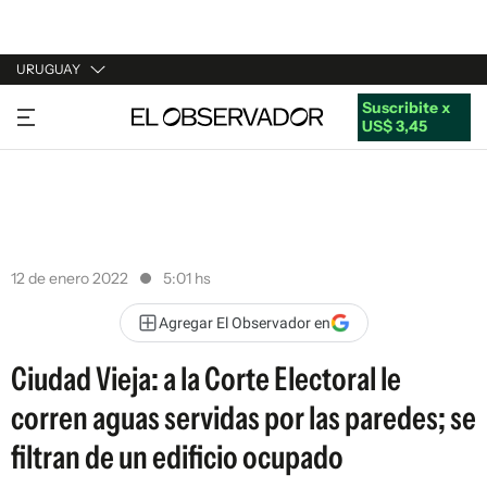
URUGUAY
Suscribite x
URUGUAY
US$ 3,45
ARGENTINA
ESPAÑA
ESTADOS UNIDOS
12 de enero 2022
5:01 hs
Agregar El Observador en
Ciudad Vieja: a la Corte Electoral le
corren aguas servidas por las paredes; se
filtran de un edificio ocupado