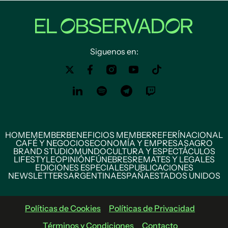
Siguenos en:
HOME
MEMBER
BENEFICIOS MEMBER
REFERÍ
NACIONAL
CAFÉ Y NEGOCIOS
ECONOMÍA Y EMPRESAS
AGRO
BRAND STUDIO
MUNDO
CULTURA Y ESPECTÁCULOS
LIFESTYLE
OPINIÓN
FÚNEBRES
REMATES Y LEGALES
EDICIONES ESPECIALES
PUBLICACIONES
NEWSLETTERS
ARGENTINA
ESPAÑA
ESTADOS UNIDOS
Políticas de Cookies
Políticas de Privacidad
Términos y Condiciones
Contacto