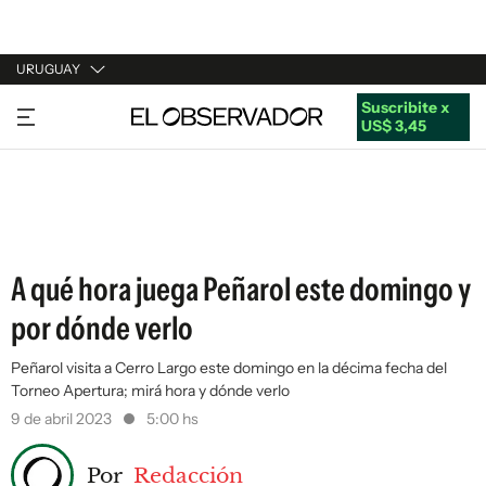
URUGUAY
Suscribite x
URUGUAY
US$ 3,45
ARGENTINA
ESPAÑA
ESTADOS UNIDOS
A qué hora juega Peñarol este domingo y
por dónde verlo
Peñarol visita a Cerro Largo este domingo en la décima fecha del
Torneo Apertura; mirá hora y dónde verlo
9 de abril 2023
5:00 hs
Por
Redacción