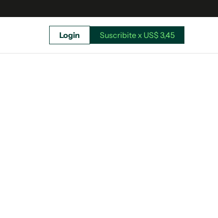
Login
Suscribite x US$ 3,45
uscríbete ahora a El Observador y elegí hasta
donde llegar.
Suscribite x US$ 3,45