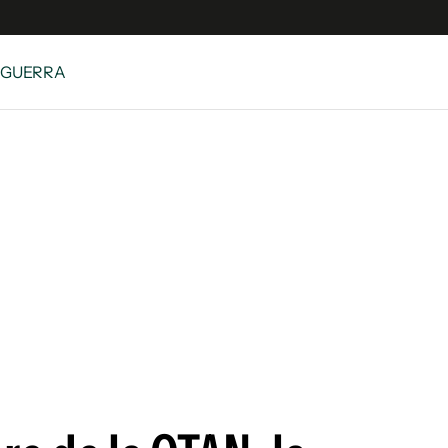
 GUERRA
e
S
n
es
Siguenos en:
 y Legales
es especiales
ciones
ters
ina
 Unidos