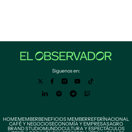
Siguenos en:
HOME
MEMBER
BENEFICIOS MEMBER
REFERÍ
NACIONAL
CAFÉ Y NEGOCIOS
ECONOMÍA Y EMPRESAS
AGRO
BRAND STUDIO
MUNDO
CULTURA Y ESPECTÁCULOS