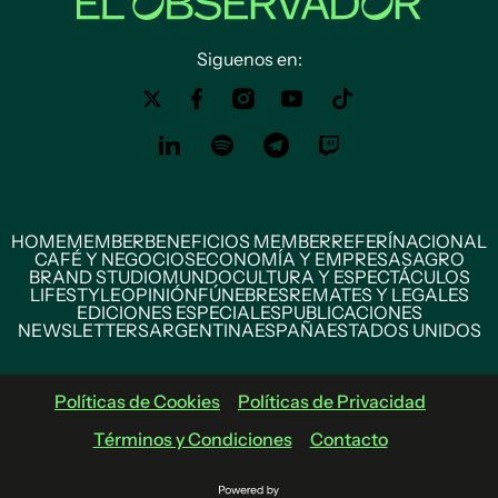
Siguenos en:
HOME
MEMBER
BENEFICIOS MEMBER
REFERÍ
NACIONAL
CAFÉ Y NEGOCIOS
ECONOMÍA Y EMPRESAS
AGRO
BRAND STUDIO
MUNDO
CULTURA Y ESPECTÁCULOS
LIFESTYLE
OPINIÓN
FÚNEBRES
REMATES Y LEGALES
EDICIONES ESPECIALES
PUBLICACIONES
NEWSLETTERS
ARGENTINA
ESPAÑA
ESTADOS UNIDOS
Políticas de Cookies
Políticas de Privacidad
Términos y Condiciones
Contacto