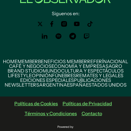
Siguenos en:
HOME
MEMBER
BENEFICIOS MEMBER
REFERÍ
NACIONAL
CAFÉ Y NEGOCIOS
ECONOMÍA Y EMPRESAS
AGRO
BRAND STUDIO
MUNDO
CULTURA Y ESPECTÁCULOS
LIFESTYLE
OPINIÓN
FÚNEBRES
REMATES Y LEGALES
EDICIONES ESPECIALES
PUBLICACIONES
NEWSLETTERS
ARGENTINA
ESPAÑA
ESTADOS UNIDOS
Políticas de Cookies
Políticas de Privacidad
Términos y Condiciones
Contacto