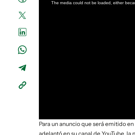
a
The media could not be loaded, either becau
modal
window.
Para un anuncio que será emitido en
adelantó en su canal de YouTube, la