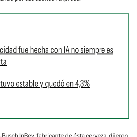
icidad fue hecha con IA no siempre es
rta
tuvo estable y quedó en 4,3%
-Busch InBev, fabricante de ésta cerveza, dijeron