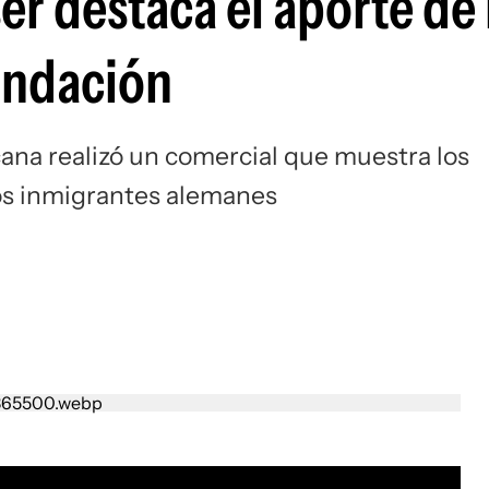
r destaca el aporte de 
undación
cana realizó un comercial que muestra los
os inmigrantes alemanes