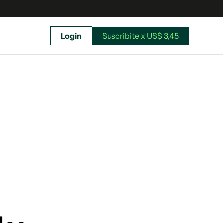
Login
Suscribite x US$ 3,45
uscríbete ahora a El Observador y elegí hasta
donde llegar.
Suscribite x US$ 3,45