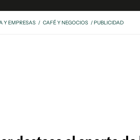
A Y EMPRESAS
/
CAFÉ Y NEGOCIOS
/ PUBLICIDAD
e
S
n
es
Siguenos en:
 y Legales
es especiales
ciones
ters
ina
 Unidos