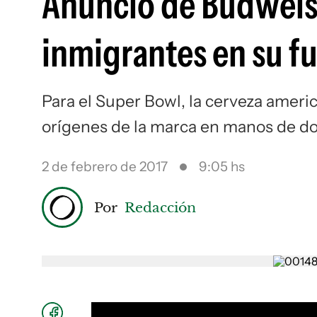
Anuncio de Budweise
inmigrantes en su f
Para el Super Bowl, la cerveza ameri
orígenes de la marca en manos de d
2 de febrero de 2017
9:05 hs
Por
Redacción
This
is