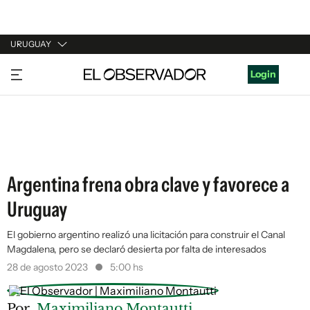
URUGUAY
URUGUAY
Login
ARGENTINA
ESPAÑA
ESTADOS UNIDOS
Argentina frena obra clave y favorece a
Uruguay
El gobierno argentino realizó una licitación para construir el Canal
Magdalena, pero se declaró desierta por falta de interesados
28 de agosto 2023
5:00 hs
Por
Maximiliano Montautti