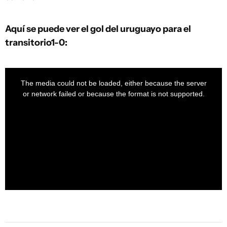
Aquí se puede ver el gol del uruguayo para el
transitorio1-0:
This
is
a
The media could not be loaded, either because the server
modal
window.
or network failed or because the format is not supported.