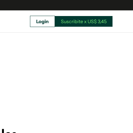
Login
Suscribite x US$ 3,45
uscríbete ahora a El Observador y elegí hasta
donde llegar.
Suscribite x US$ 3,45