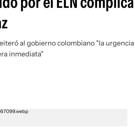
do por el ELN complica 
az
reiteró al gobierno colombiano "la urgencia
era inmediata"