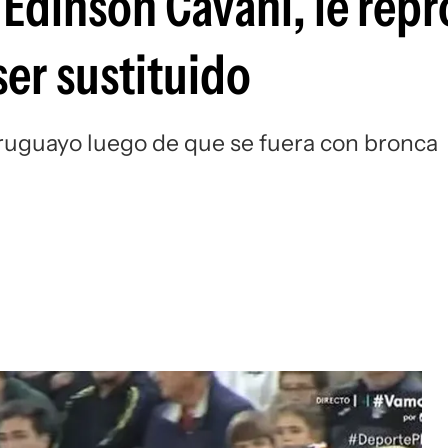
e Edinson Cavani, le rep
Si
ser sustituido
 uruguayo luego de que se fuera con bronca