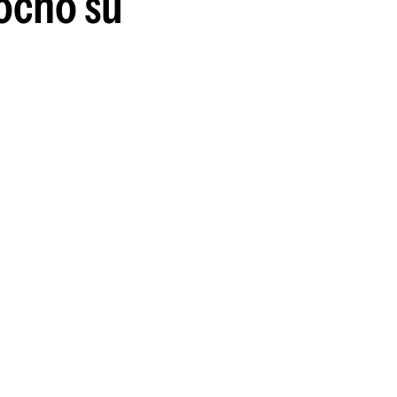
rochó su
guenos en: