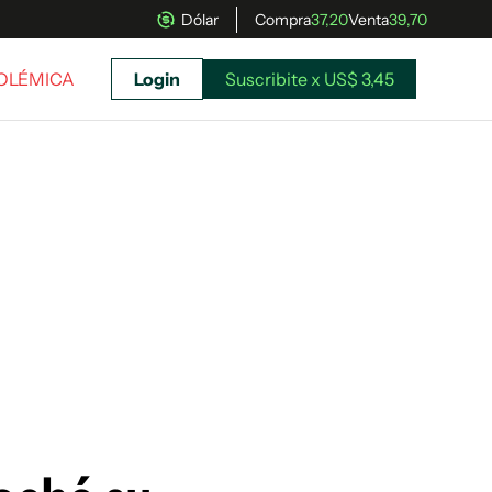
Dólar
Compra
37,20
Venta
39,70
POLÉMICA
Login
Suscribite x US$ 3,45
uscríbete ahora a El Observador y elegí hasta
donde llegar.
Suscribite x US$ 3,45