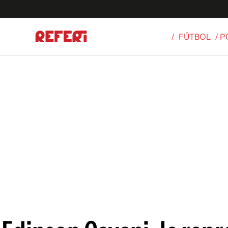
/
FÚTBOL
/ 
Olímpicos
S
tbol
g
ortivo