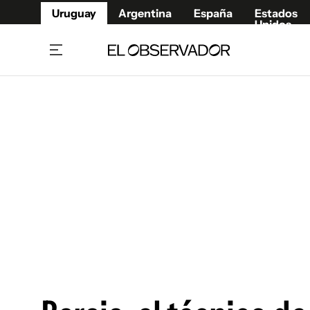
Uruguay
Argentina
España
Estados
Unidos
Home
Juegos 
Referí
Rugby
Fútbol
Básque
Mundial 2026
Tenis
Resultados Deportivos
Runnin
Fútbol internacional
Polidep
Copa Libertadores
Motor