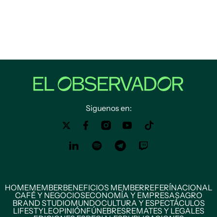
Siguenos en:
HOME
MEMBER
BENEFICIOS MEMBER
REFERÍ
NACIONAL
CAFÉ Y NEGOCIOS
ECONOMÍA Y EMPRESAS
AGRO
BRAND STUDIO
MUNDO
CULTURA Y ESPECTÁCULOS
LIFESTYLE
OPINIÓN
FÚNEBRES
REMATES Y LEGALES