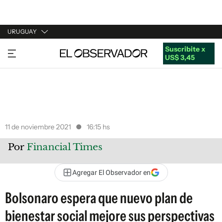
URUGUAY
Suscribite x
URUGUAY
US$ 3,45
ARGENTINA
ESPAÑA
ESTADOS UNIDOS
11 de noviembre 2021
16:15 hs
Por
Financial Times
Agregar El Observador en
Bolsonaro espera que nuevo plan de
bienestar social mejore sus perspectivas