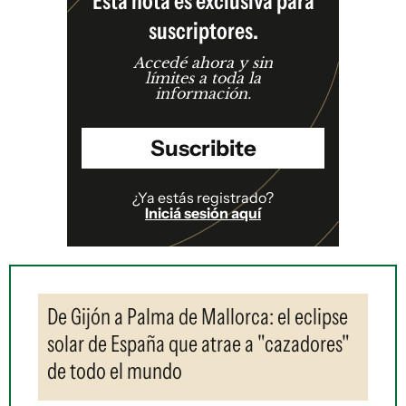
Esta nota es exclusiva para
suscriptores.
Accedé ahora y sin
límites a toda la
información.
Suscribite
¿Ya estás registrado?
Iniciá sesión aquí
De Gijón a Palma de Mallorca: el eclipse
solar de España que atrae a "cazadores"
de todo el mundo