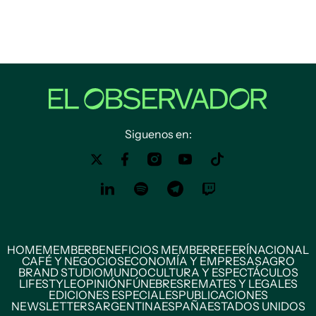
Siguenos en:
HOME
MEMBER
BENEFICIOS MEMBER
REFERÍ
NACIONAL
CAFÉ Y NEGOCIOS
ECONOMÍA Y EMPRESAS
AGRO
BRAND STUDIO
MUNDO
CULTURA Y ESPECTÁCULOS
LIFESTYLE
OPINIÓN
FÚNEBRES
REMATES Y LEGALES
EDICIONES ESPECIALES
PUBLICACIONES
NEWSLETTERS
ARGENTINA
ESPAÑA
ESTADOS UNIDOS