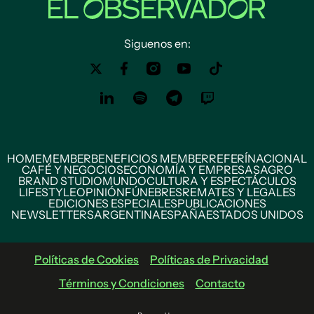
Siguenos en:
HOME
MEMBER
BENEFICIOS MEMBER
REFERÍ
NACIONAL
CAFÉ Y NEGOCIOS
ECONOMÍA Y EMPRESAS
AGRO
BRAND STUDIO
MUNDO
CULTURA Y ESPECTÁCULOS
LIFESTYLE
OPINIÓN
FÚNEBRES
REMATES Y LEGALES
EDICIONES ESPECIALES
PUBLICACIONES
NEWSLETTERS
ARGENTINA
ESPAÑA
ESTADOS UNIDOS
Políticas de Cookies
Políticas de Privacidad
Términos y Condiciones
Contacto