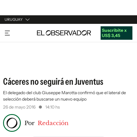
URUGUAY
Suscribite x
URUGUAY
US$ 3,45
ARGENTINA
ESPAÑA
ESTADOS UNIDOS
Cáceres no seguirá en Juventus
El delegado del club Giuseppe Marotta confirmó que el lateral de
selección deberá buscarse un nuevo equipo
26 de mayo 2016
14:10 hs
Por
Redacción