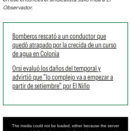
Observador.
Bomberos rescató a un conductor que
quedó atrapado por la crecida de un curso
de agua en Colonia
Orsi evaluó los daños del temporal y
advirtió que "lo complejo va a empezar a
partir de setiembre" por El Niño
This
is
a
The media could not be loaded, either because the server
modal
window.