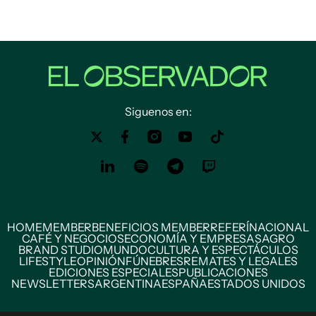
Siguenos en:
HOME
MEMBER
BENEFICIOS MEMBER
REFERÍ
NACIONAL
CAFÉ Y NEGOCIOS
ECONOMÍA Y EMPRESAS
AGRO
BRAND STUDIO
MUNDO
CULTURA Y ESPECTÁCULOS
LIFESTYLE
OPINIÓN
FÚNEBRES
REMATES Y LEGALES
EDICIONES ESPECIALES
PUBLICACIONES
NEWSLETTERS
ARGENTINA
ESPAÑA
ESTADOS UNIDOS