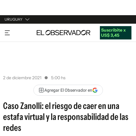
URUGUAY
Suscribite x
URUGUAY
US$ 3,45
ARGENTINA
ESPAÑA
ESTADOS UNIDOS
2 de diciembre 2021
5:00 hs
Agregar El Observador en
Caso Zanolli: el riesgo de caer en una
estafa virtual y la responsabilidad de las
redes