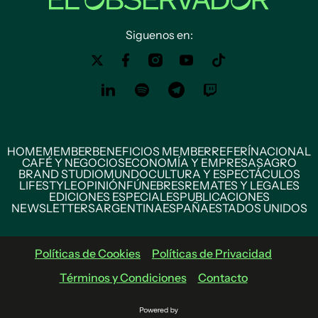
Siguenos en:
HOME
MEMBER
BENEFICIOS MEMBER
REFERÍ
NACIONAL
CAFÉ Y NEGOCIOS
ECONOMÍA Y EMPRESAS
AGRO
BRAND STUDIO
MUNDO
CULTURA Y ESPECTÁCULOS
LIFESTYLE
OPINIÓN
FÚNEBRES
REMATES Y LEGALES
EDICIONES ESPECIALES
PUBLICACIONES
NEWSLETTERS
ARGENTINA
ESPAÑA
ESTADOS UNIDOS
Políticas de Cookies
Políticas de Privacidad
Términos y Condiciones
Contacto