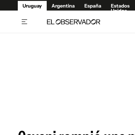
Uruguay
Argentina
España
Estados
Unidos
Home
Juegos 
Referí
Rugby
Fútbol
Básque
Mundial 2026
Tenis
Resultados Deportivos
Runnin
Fútbol internacional
Polidep
Copa Libertadores
Motor