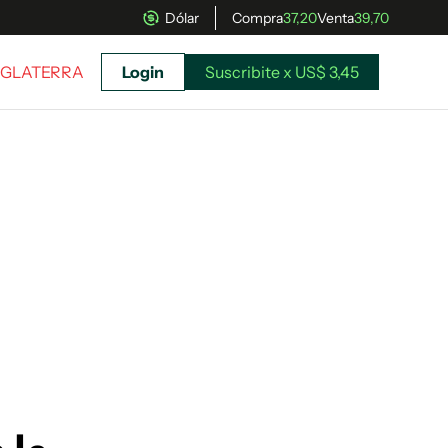
Dólar
Compra
37,20
Venta
39,70
INGLATERRA
Login
Suscribite x US$ 3,45
uscríbete ahora a El Observador y elegí hasta
donde llegar.
Suscribite x US$ 3,45