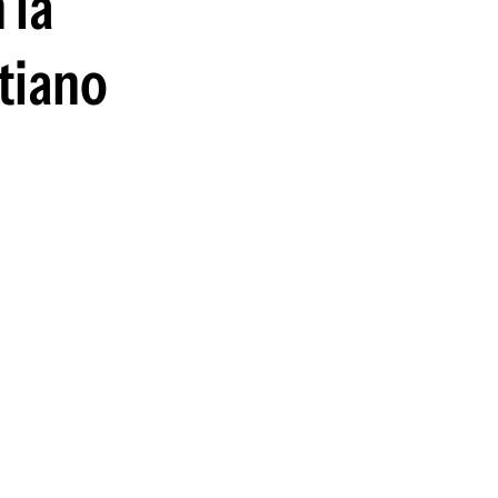
 la
guenos en:
stiano