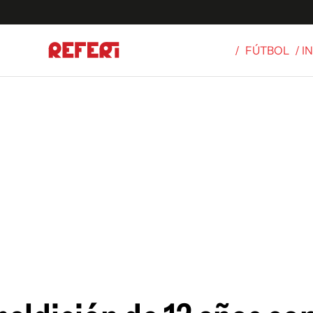
/
FÚTBOL
/ 
Olímpicos
S
tbol
g
ortivo