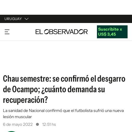
URUGUAY
Suscribite x
URUGUAY
US$ 3,45
ARGENTINA
ESPAÑA
ESTADOS UNIDOS
Chau semestre: se confirmó el desgarro
de Ocampo; ¿cuánto demanda su
recuperación?
La sanidad de Nacional confirmó que el futbolista sufrió una nueva
lesión muscular
6 de mayo 2022
12:51 hs