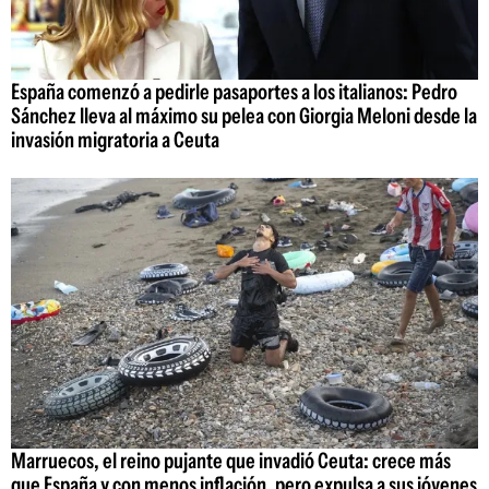
España comenzó a pedirle pasaportes a los italianos: Pedro
Sánchez lleva al máximo su pelea con Giorgia Meloni desde la
invasión migratoria a Ceuta
Marruecos, el reino pujante que invadió Ceuta: crece más
que España y con menos inflación, pero expulsa a sus jóvenes