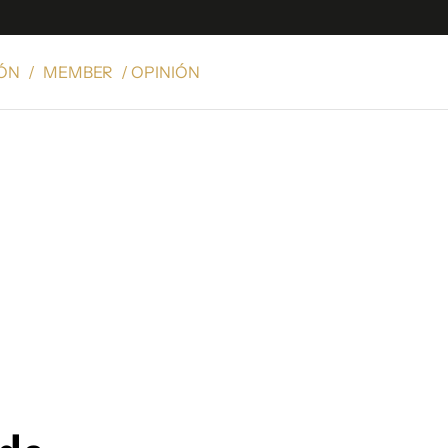
IÓN
/
MEMBER
/ OPINIÓN
e
S
n
es
Siguenos en:
 y Legales
es especiales
ciones
ters
ina
 Unidos