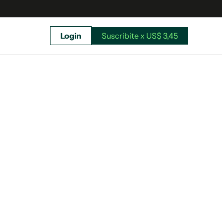
Login
Suscribite x US$ 3,45
uscríbete ahora a El Observador y elegí hasta
donde llegar.
Suscribite x US$ 3,45