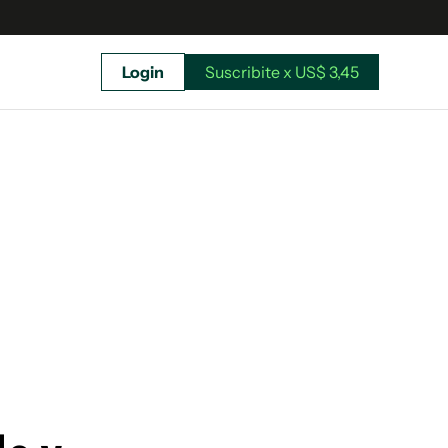
Login
Suscribite x US$ 3,45
uscríbete ahora a El Observador y elegí hasta
donde llegar.
Suscribite x US$ 3,45