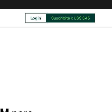
Login
Suscribite x US$ 3,45
uscríbete ahora a El Observador y elegí hasta
donde llegar.
Suscribite x US$ 3,45